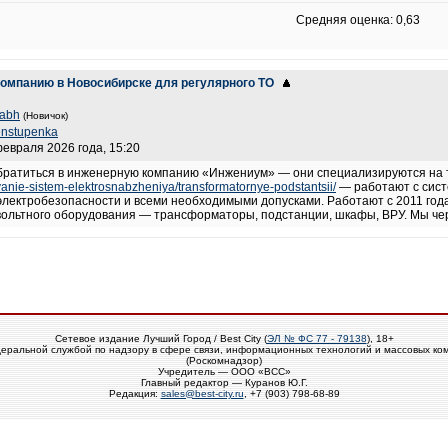
Средняя оценка: 0,63
компанию в Новосибирске для регулярного ТО
dabh
(Новичок)
enstupenka
февраля 2026 года, 15:20
братиться в инженерную компанию «Инжениум» — они специализируются на
ivanie-sistem-elektrosnabzheniya/transformatornye-podstantsii/
— работают с сист
электробезопасности и всеми необходимыми допусками. Работают с 2011 год
вольтного оборудования — трансформаторы, подстанции, шкафы, ВРУ. Мы чере
Сетевое издание Лучший Город / Best City (
ЭЛ № ФС 77 - 79138
), 18+
еральной службой по надзору в сфере связи, информационных технологий и массовых ко
(Роскомнадзор)
Учредитель — ООО «ВСС»
Главный редактор — Куранов Ю.Г.
Редакция:
sales@best-city.ru
, +7 (903) 798-68-89