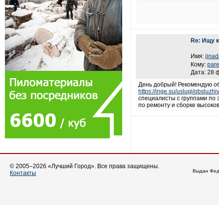
Re: Ищу 
Имя:
jina
Кому:
par
Дата: 28 
День добрый! Рекомендую о
https://inge.su/uslugi/obsluzh
специалисты с группами по 
по ремонту и сборке высоко
© 2005–2026 «Лучший Город». Все права защищены.
Выдан Фед
Контакты