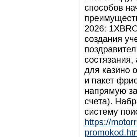
способов на
преимуществ
2026: 1XBRO
создания уч
поздравител
состязания,
для казино o
и пакет фри
напрямую за
счета). Наб
систему пои
https://motor
promokod.ht