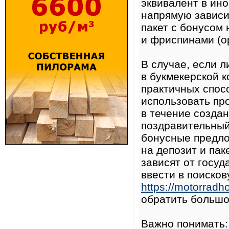
эквивалент в ин
напрямую зависит
пакет с бонусом 
и фриспинами (о
В случае, если 
в букмекерской к
практичных спо
использовать пр
в течение создан
поздравительный
бонусные предло
на депозит и па
зависят от госуд
ввести в поиско
https://motorradh
обратить большо
Важно понимать: