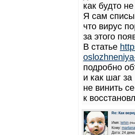
как будто н
Я сам списыв
что вирус п
за этого поя
В статье
htt
oslozhneniya
подробно об
и как шаг за
не винить с
к восстанов
Re: Как верн
Имя:
lehin
(Но
Кому:
martan
Дата: 24 дека