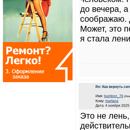
до вечера, а
соображаю. 
Может, это 
я стала лен
Re: Как вернуть си
Имя:
bumbon_76
(Нов
Кому:
martana
Дата: 4 ноября 2025 
Это не лень
действитель