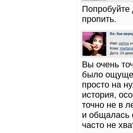
Попробуйте 
пропить.
Re: Как верн
Имя:
varina
(Н
Кому:
martan
Дата: 24 дека
Вы очень то
было ощущен
просто на ну
история, ос
точно не в л
и общалась 
часто не хв