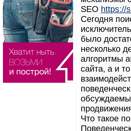
SEO
https://
Сегодня пои
исключитель
было достат
несколько д
алгоритмы а
сайта, а и т
взаимодейст
поведенческ
обсуждаемых
продвижения
Что такое п
Поведенческ