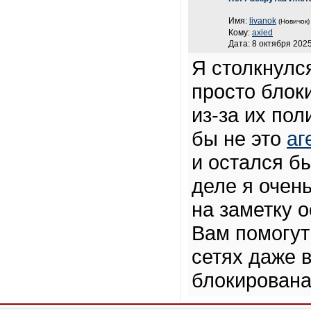
Имя:
livanok
(Новичок)
Кому:
axied
Дата: 8 октября 2025
Я столкнулся
просто блок
из-за их по
бы не это
аг
и остался б
деле я очен
на заметку о
Вам помогут
сетях даже 
блокирована