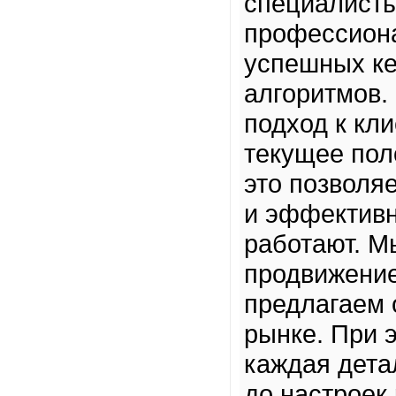
специалисты
профессиона
успешных ке
алгоритмов
подход к кл
текущее пол
это позволя
и эффективн
работают. М
продвижение
предлагаем 
рынке. При 
каждая детал
до настроек