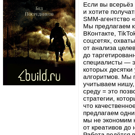
Если вы всерьёз
и хотите получат
SMM-агентство «
Мы предлагаем к
ВКонтакте, TikTo
соцсетях, охват
от анализа целе
до таргетирован
специалисты — э
которых десятки
алгоритмов. Мы 
учитываем нишу,
среду = это поз
стратегии, кото
что качественно
предлагаем одни
мы не экономим н
от креативов до
Работа ведётся в