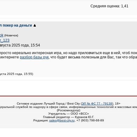
Средняя оценка: 1,41
л покер на деньги
ok
(Новичок)
ur_123
вгуста 2025 года, 15:54
просто нереально интересная игра, но надо приловчиться еще в ней, чтоб по
в интернете
разбор базы рук
, что будет весьма полезным для Вас, так что об
густа 2025 года, 15:55)
Сетевое издание Лучший Город / Best City (
ЭЛ № ФС 77 - 79138
), 18+
еральной службой по надзору в сфере связи, информационных технологий и массовых ко
(Роскомнадзор)
Учредитель — ООО «ВСС»
Главный редактор — Куранов Ю.Г.
Редакция:
sales@best-city.ru
, +7 (903) 798-68-89