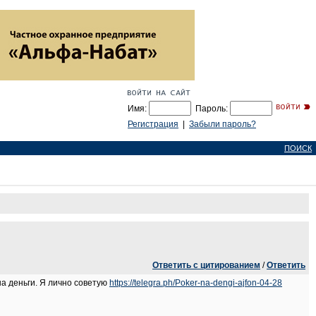
Имя:
Пароль:
Регистрация
|
Забыли пароль?
ПОИСК
Ответить с цитированием
/
Ответить
на деньги. Я лично советую
https://telegra.ph/Poker-na-dengi-ajfon-04-28