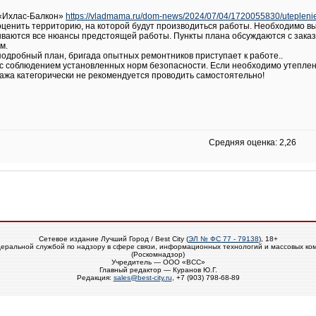
 «Ихлас-Балкон»
https://vladmama.ru/dom-news/2024/07/04/1720055830/uteplen
ценить территорию, на которой будут производиться работы. Необходимо в
ываются все нюансы предстоящей работы. Пункты плана обсуждаются с зака
м.
 подробный план, бригада опытных ремонтников приступает к работе..
с соблюдением установленных норм безопасности. Если необходимо утеплени
ажа категорически не рекомендуется проводить самостоятельно!
Средняя оценка: 2,26
Сетевое издание Лучший Город / Best City (
ЭЛ № ФС 77 - 79138
), 18+
еральной службой по надзору в сфере связи, информационных технологий и массовых ко
(Роскомнадзор)
Учредитель — ООО «ВСС»
Главный редактор — Куранов Ю.Г.
Редакция:
sales@best-city.ru
, +7 (903) 798-68-89