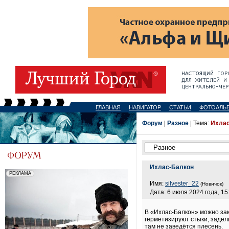
ГЛАВНАЯ
НАВИГАТОР
СТАТЬИ
ФОТОАЛЬ
Форум
|
Разное
| Тема:
Ихлас
Ихлас-Балкон
Имя:
silvester_22
(Новичок)
Дата: 6 июля 2024 года, 15
В «Ихлас-Балкон» можно за
герметизируют стыки, заде
там не заведётся плесень.