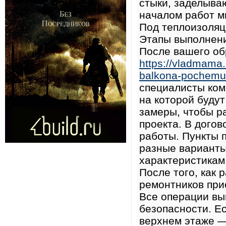
стыки, заделыва
началом работ м
Под теплоизоляци
Этапы выполнен
После вашего об
https://vladmama
balkona-pochemu-
специалисты ком
на которой буду
замеры, чтобы р
проекта. В дого
работы. Пункты 
разные варианты
характеристикам
После того, как
ремонтников прис
Все операции вы
безопасности. Е
верхнем этаже —