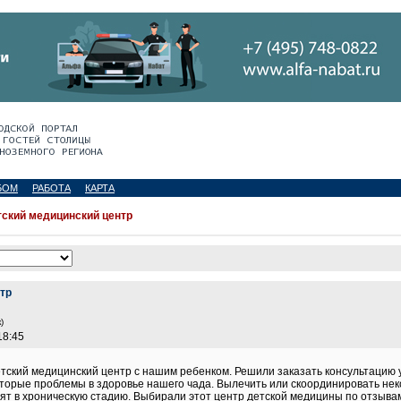
БОМ
РАБОТА
КАРТА
тский медицинский центр
тр
)
18:45
тский медицинский центр с нашим ребенком. Решили заказать консультацию у
орые проблемы в здоровье нашего чада. Вылечить или скоординировать неко
ят в хроническую стадию. Выбирали этот центр детской медицины по отзыва