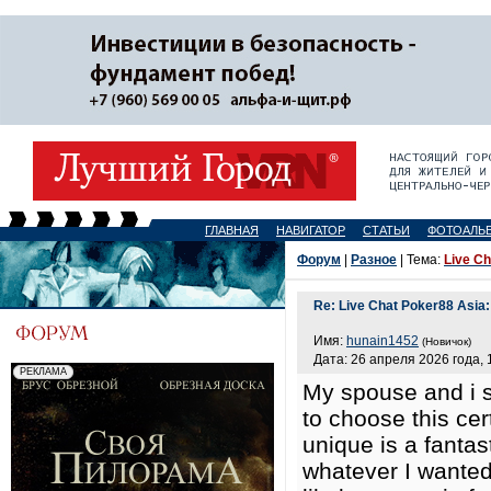
ГЛАВНАЯ
НАВИГАТОР
СТАТЬИ
ФОТОАЛЬ
Форум
|
Разное
| Тема:
Live Ch
Re: Live Chat Poker88 Asia: 
Имя:
hunain1452
(Новичок)
Дата: 26 апреля 2026 года, 
My spouse and i s
to choose this ce
unique is a fantas
whatever I wanted