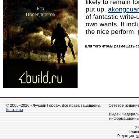
likely to remain fo
put up.
akongcua
of fantastic write
own wants. It incl
the nice perform!
Для того чтобы размещать 
© 2005–2026 «Лучший Город». Все права защищены.
Сетевое издание 
Контакты
Выдан Федеральн
информационных
У
Главн
Редакция:
s