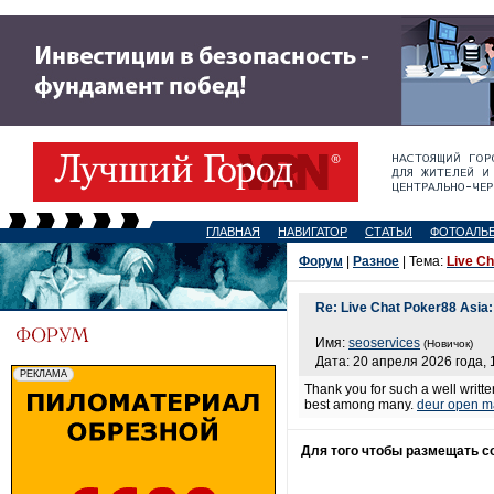
ГЛАВНАЯ
НАВИГАТОР
СТАТЬИ
ФОТОАЛЬ
Форум
|
Разное
| Тема:
Live Ch
Re: Live Chat Poker88 Asia: 
Имя:
seoservices
(Новичок)
Дата: 20 апреля 2026 года, 
Thank you for such a well written 
best among many.
deur open m
Для того чтобы размещать 