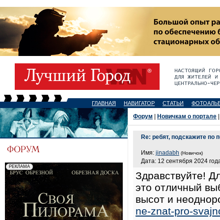
ГЛАВНАЯ
НАВИГАТОР
СТАТЬИ
ФОТОАЛЬ
Форум
|
Новичкам о портале
|
Re: ребят, подскажите по 
Имя:
jinadabh
(Новичок)
Дата: 12 сентября 2024 года
Здравствуйте! Д
это отличный вы
высот и неоднор
ne-znat-pro-svajn