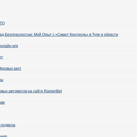
STQ
д Безопасностью: Мой Опыт с «Смарт Контроль» в Туле и области
онлайн-игр
фт
фровых карт
ры
овых автоматов на сайте RamenBet
нам
 подвела
ения