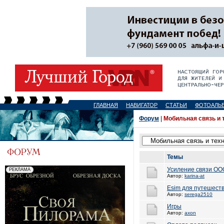
ГЛАВНАЯ
НАВИГАТОР
СТАТЬИ
ФОТОАЛЬ
Форум
|
Мобильная связь и 
Темы
Усиление связи ОО
Автор:
karina-at
Esim для путешеств
Автор:
serega2510
Игры
Автор:
axon