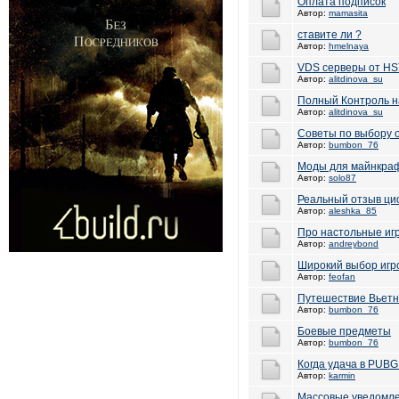
Оплата подписок
Автор:
mamasita
ставите ли ?
Автор:
hmelnaya
VDS серверы от H
Автор:
alitdinova_su
Полный Контроль на
Автор:
alitdinova_su
Советы по выбору 
Автор:
bumbon_76
Моды для майнкра
Автор:
solo87
Реальный отзыв ци
Автор:
aleshka_85
Про настольные иг
Автор:
andreybond
Широкий выбор игр
Автор:
feofan
Путешествие Вьет
Автор:
bumbon_76
Боевые предметы
Автор:
bumbon_76
Когда удача в PUBG
Автор:
karmin
Массовые уведомл