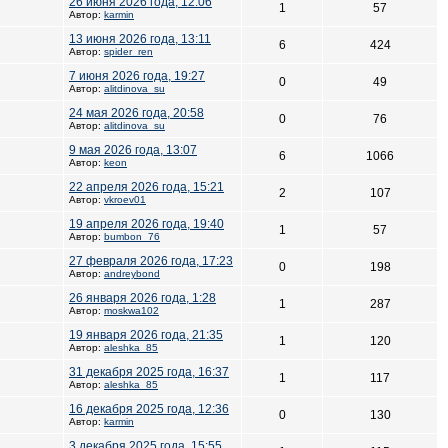
26 июня 2026 года, 12:06
1
57
Автор:
karmin
13 июня 2026 года, 13:11
6
424
Автор:
spider_ren
7 июня 2026 года, 19:27
0
49
Автор:
alitdinova_su
24 мая 2026 года, 20:58
0
76
Автор:
alitdinova_su
9 мая 2026 года, 13:07
6
1066
Автор:
keon
22 апреля 2026 года, 15:21
2
107
Автор:
vkroev01
19 апреля 2026 года, 19:40
1
57
Автор:
bumbon_76
27 февраля 2026 года, 17:23
0
198
Автор:
andreybond
26 января 2026 года, 1:28
1
287
Автор:
moskwa102
19 января 2026 года, 21:35
1
120
Автор:
aleshka_85
31 декабря 2025 года, 16:37
1
117
Автор:
aleshka_85
16 декабря 2025 года, 12:36
0
130
Автор:
karmin
3 декабря 2025 года, 15:55