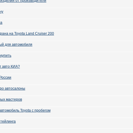
 изделия от производителя
ну
ла
рана на Toyota Land Cruiser 200
ый для автомобиля
 купить
т авто КИА?
России
ро автосалоны
ных мастеров
 автомобиль Toyota с пробегом
етейлинга