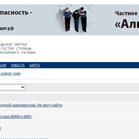
БОМ
РАБОТА
КАРТА
 новую тему
ездной шиномонтаж. Не могу найти
остика BMW и MINI
и