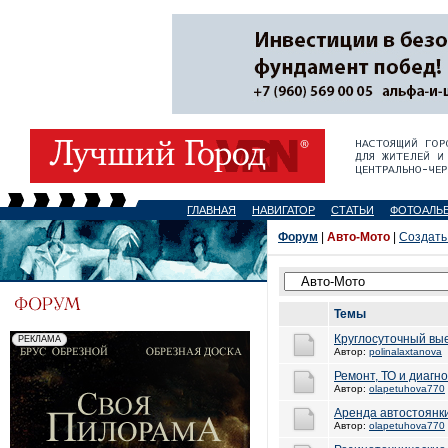
ГЛАВНАЯ
НАВИГАТОР
СТАТЬИ
ФОТОАЛЬ
Форум
|
Авто-Мото
|
Создать
Темы
Круглосуточный вы
Автор:
polinalaxtanova
Ремонт, ТО и диагн
Автор:
olapetuhova770
Аренда автостоянк
Автор:
olapetuhova770