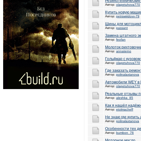
Резинотехнические
Автор:
olapetuhova770
Купить новую маши
Автор:
petrswiridovv-79
Шины для мотоцик
Автор:
passant
Замена штатного эк
Автор:
feofan
Молоток рихтовочн
Автор:
annaterno
Гольфкар с кузовом
Автор:
olapetuhova770
Где заказать ремон
Автор:
polinalaxtanova
Автомобили WEY в 
Автор:
olapetuhova770
Реальные отзывы п
Автор:
aleshka_85
Как я нашёл надёж
Автор:
etolmacheff
Не знаю где купить
Автор:
polinalaxtanova
Особенности тех д
Автор:
bumbon_76
Моторное масло