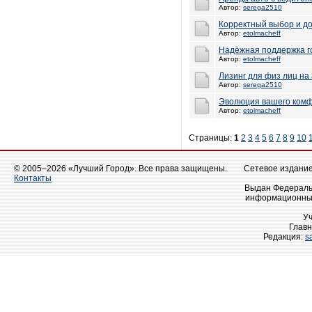
Автор:
serega2510
Корректный выбор и до
Автор:
etolmacheff
Надёжная поддержка г
Автор:
etolmacheff
Лизинг для физ лиц на
Автор:
serega2510
Эволюция вашего ком
Автор:
etolmacheff
Страницы:
1
2
3
4
5
6
7
8
9
10
© 2005–2026 «Лучший Город». Все права защищены.
Сетевое издание 
Контакты
Выдан Федеральн
информационных
У
Главн
Редакция:
s