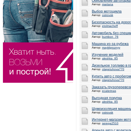
Обновление автопарка
Автор:
martana
Выбор мотоцикла
Автор:
ostrovsk
Безопасность на дорог
Автор:
etolmacheff
Автомобиль без спешк
Автор:
bumbon_76
Машина из-за рубежа
Автор:
mayklgroznyy
Изучение моделей
Автор:
aleshka_85
Дизельное топливо в г
Автор:
olapetuhova770
Купить авто с пробегом
Автор:
olapetuhova770
Заказать грузоперевоз
Автор:
ecaterinas
Выгодная покупка
Автор:
aleshka_85
Шумоизоляция машин
Автор:
ostrovsk
Интернет-магазин мот
Автор:
serega2510
Аренда авто с водител