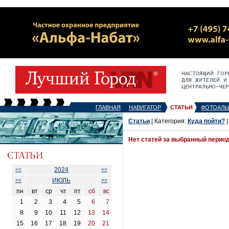
ГЛАВНАЯ
НАВИГАТОР
СТАТЬИ
ФОТОАЛЬ
Статьи
| Категория:
Куда пойти?
|
Нет статей за выбранный перио
2024
<<
>>
ИЮЛЬ
<<
>>
пн
вт
ср
чт
пт
сб
вс
1
2
3
4
5
6
7
8
9
10
11
12
13
14
15
16
17
18
19
20
21