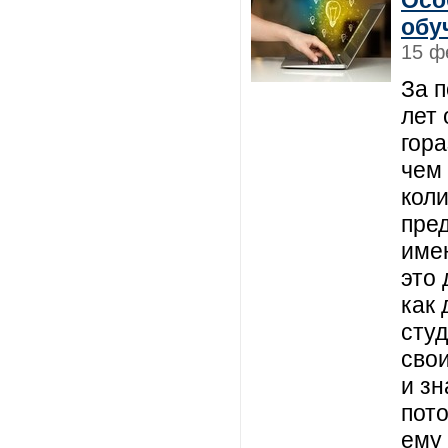
Осо
обуч
15 ф
За 
лет
гор
чем
кол
пред
имен
это
как 
сту
сво
и зн
пото
ему