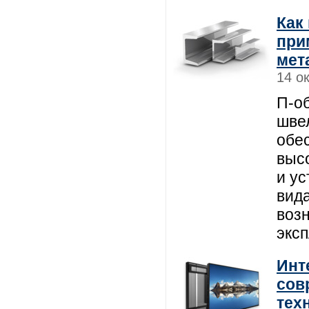
Как
при
мет
14 о
П-о
шве
обе
выс
и ус
вида
воз
экс
Инт
сов
тех