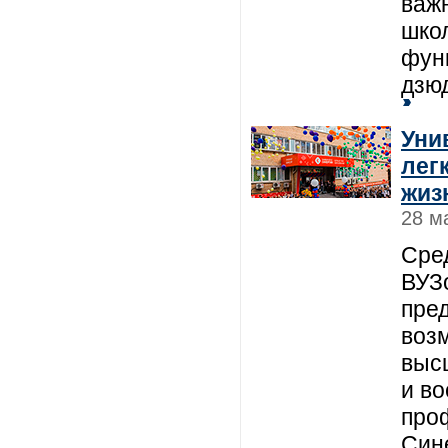
важ
шко
фун
дзюд
Уни
лег
жиз
28 м
Сре
ВУЗ
пре
воз
выс
и в
про
Син