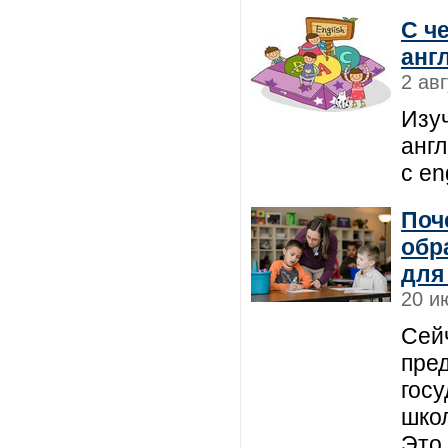
С ч
анг
2 ав
Изу
англ
с en
Поч
обр
для
20 и
Сей
пре
гос
шко
Это