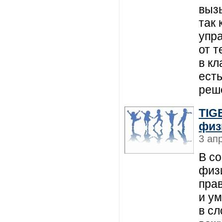
выз
так
упр
от т
в кл
ест
реш
TIG
физ
3 ап
В с
физ
пра
и у
в с