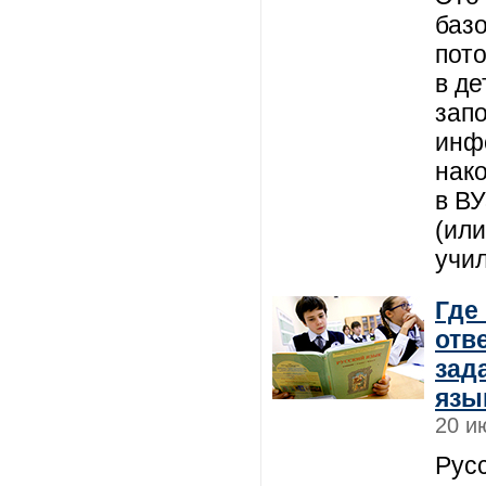
баз
пот
в де
зап
инф
нак
в ВУ
(или
учи
Где
отв
зад
язы
20 и
Русс