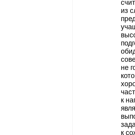
счи
из 
пре
уча
выс
подг
оби
сов
не г
кото
хор
част
к н
явл
вып
зада
к со