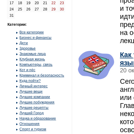
про
17
18
19
20
21
22
23
и то
24
25
26
27
28
29
30
идти
31
пре
Категории:
на 
Все категории
Бизнес и финансы
лек
Дети
Здоровье
Как
Знакомые лица
Клубная жизнь
язы
Компьютеры, связь
20 о
Кот и пёс
Криминал и безопасность
Сег
Куда пойти?
Личный интерес
анг
Лучшие вещи
или
Лучшие компании
Лучшие побуждения
Гла
Лучшие рецепты
нек
Лучший Город
Наука и образование
кот
Отношения
осв
Спорт и туризм