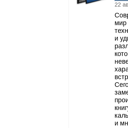
22 а
Сов
мир
тех
и у
раз
кот
нев
хар
встр
Сег
зам
про
книг
кал
и мн