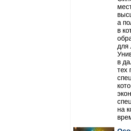
мест
выс
а п
в ко
обр
для 
Уни
в да
тех 
спе
кот
экон
спе
на к
вре