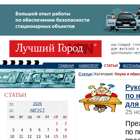
ГЛАВНАЯ
НАВИГАТОР
СТАТЬИ
ФОТОАЛЬ
Статьи
| Категория:
Наука и обра
Рук
по 
для
2026
<<
АВГУСТ
<<
25 н
пн
вт
ср
чт
пт
сб
вс
Пре
1
2
3
4
5
6
7
8
9
по 
10
11
12
13
14
15
16