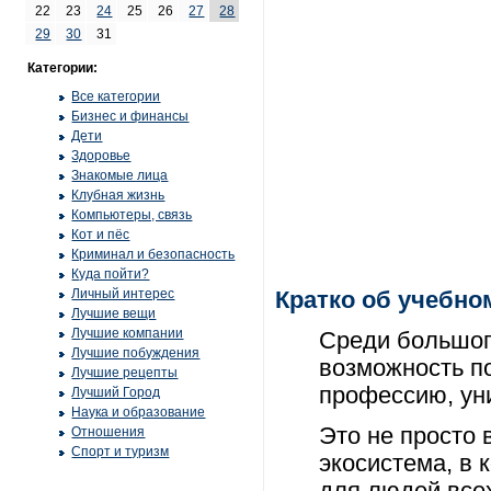
22
23
24
25
26
27
28
29
30
31
Категории:
Все категории
Бизнес и финансы
Дети
Здоровье
Знакомые лица
Клубная жизнь
Компьютеры, связь
Кот и пёс
Криминал и безопасность
Куда пойти?
Личный интерес
Кратко об учебно
Лучшие вещи
Лучшие компании
Среди большог
Лучшие побуждения
возможность п
Лучшие рецепты
профессию, ун
Лучший Город
Наука и образование
Это не просто
Отношения
Спорт и туризм
экосистема, в 
для людей всех