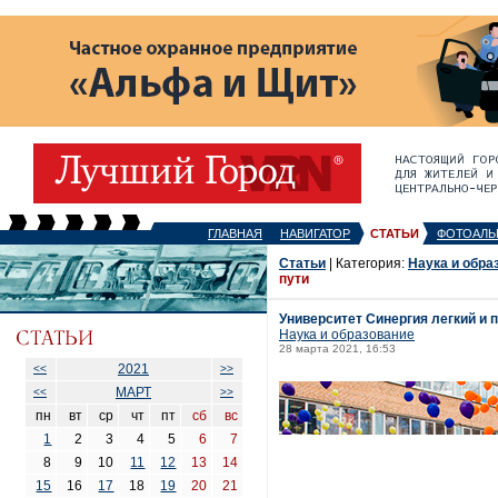
ГЛАВНАЯ
НАВИГАТОР
СТАТЬИ
ФОТОАЛЬ
Статьи
| Категория:
Наука и обра
пути
Университет Синергия легкий и 
Наука и образование
28 марта 2021, 16:53
2021
<<
>>
МАРТ
<<
>>
пн
вт
ср
чт
пт
сб
вс
1
2
3
4
5
6
7
8
9
10
11
12
13
14
15
16
17
18
19
20
21