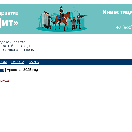
БОМ
РАБОТА
КАРТА
ия
| Архив за:
2025 год
ериод