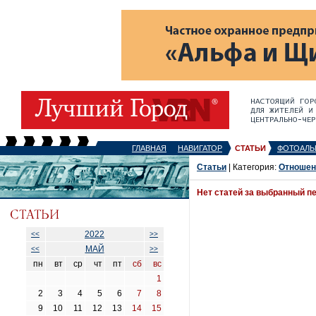
ГЛАВНАЯ
НАВИГАТОР
СТАТЬИ
ФОТОАЛЬ
Статьи
| Категория:
Отношен
Нет статей за выбранный п
2022
<<
>>
МАЙ
<<
>>
пн
вт
ср
чт
пт
сб
вс
1
2
3
4
5
6
7
8
9
10
11
12
13
14
15