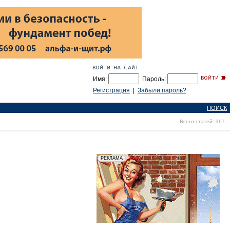
Имя:
Пароль:
Регистрация
|
Забыли пароль?
ПОИСК
Всего статей: 367