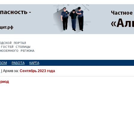
БОМ
РАБОТА
КАРТА
с
| Архив за:
Сентябрь 2023 года
ериод