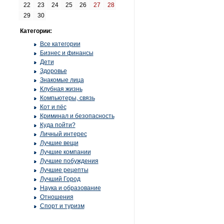
22
23
24
25
26
27
28
29
30
Категории:
Все категории
Бизнес и финансы
Дети
Здоровье
Знакомые лица
Клубная жизнь
Компьютеры, связь
Кот и пёс
Криминал и безопасность
Куда пойти?
Личный интерес
Лучшие вещи
Лучшие компании
Лучшие побуждения
Лучшие рецепты
Лучший Город
Наука и образование
Отношения
Спорт и туризм