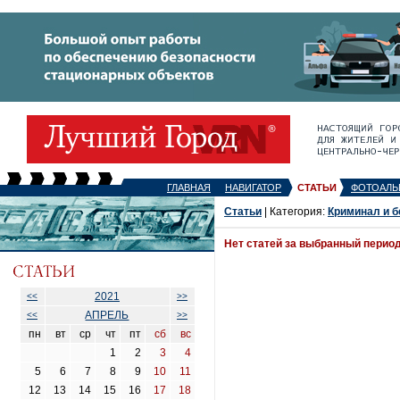
ГЛАВНАЯ
НАВИГАТОР
СТАТЬИ
ФОТОАЛЬ
Статьи
| Категория:
Криминал и б
Нет статей за выбранный перио
2021
<<
>>
АПРЕЛЬ
<<
>>
пн
вт
ср
чт
пт
сб
вс
1
2
3
4
5
6
7
8
9
10
11
12
13
14
15
16
17
18