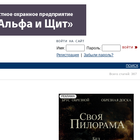
Имя:
Пароль:
Регистрация
|
Забыли пароль?
ПОИСК
Всего статей: 367