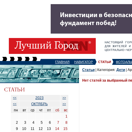
ГЛАВНАЯ
НАВИГАТОР
СТАТЬИ
ФОТОАЛЬ
Статьи
| Категория:
Дети
| Ар
Нет статей за выбранный п
2023
<<
>>
ОКТЯБРЬ
<<
>>
пн
вт
ср
чт
пт
сб
вс
1
2
3
4
5
6
7
8
9
10
11
12
13
14
15