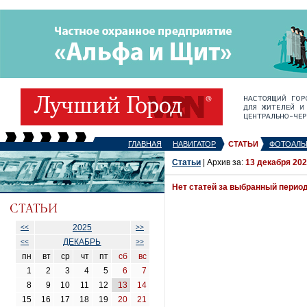
ГЛАВНАЯ
НАВИГАТОР
СТАТЬИ
ФОТОАЛЬ
Статьи
| Архив за:
13 декабря 202
Нет статей за выбранный перио
2025
<<
>>
ДЕКАБРЬ
<<
>>
пн
вт
ср
чт
пт
сб
вс
1
2
3
4
5
6
7
8
9
10
11
12
13
14
15
16
17
18
19
20
21