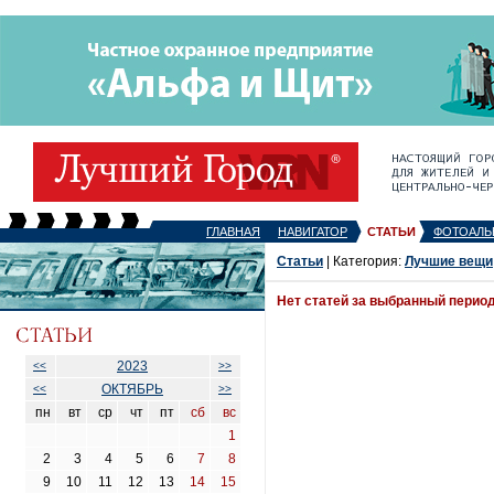
ГЛАВНАЯ
НАВИГАТОР
СТАТЬИ
ФОТОАЛЬ
Статьи
| Категория:
Лучшие вещи
Нет статей за выбранный перио
2023
<<
>>
ОКТЯБРЬ
<<
>>
пн
вт
ср
чт
пт
сб
вс
1
2
3
4
5
6
7
8
9
10
11
12
13
14
15