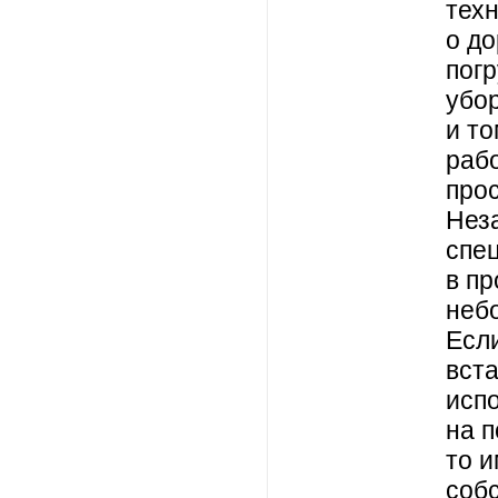
техн
о д
погр
убо
и т
рабо
про
Нез
спец
в п
неб
Если
вст
исп
на п
то и
соб