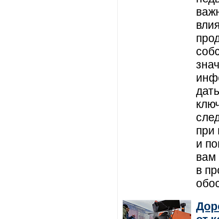
важ
вли
про
соб
знач
инф
дат
клю
сле
при
и п
вам
в п
обо
Дор