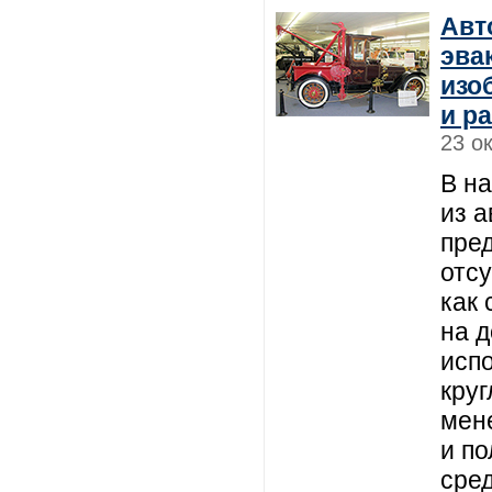
Авт
эва
изо
и р
23 о
В н
из 
пре
отс
как
на 
исп
круг
мен
и п
сре