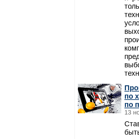
тол
тех
усл
вых
прои
ком
пре
выб
тех
Про
по 
по 
13 н
Став
быт