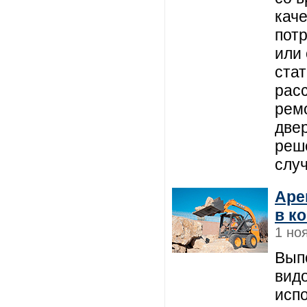
кач
пот
или 
ста
рас
рем
двер
реш
слу
Аре
в к
1 но
Вып
видо
исп