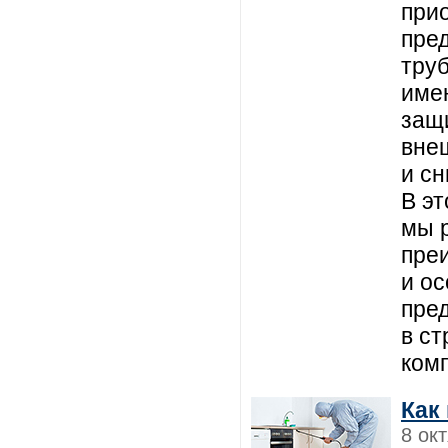
при
пре
тру
име
защ
вне
и с
В эт
мы 
пре
и о
пре
в с
ком
Как
8 ок