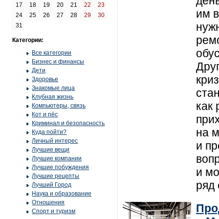
ден
17
18
19
20
21
22
23
им 
24
25
26
27
28
29
30
нужн
31
рем
Категории:
обу
Все категории
Бизнес и финансы
Друг
Дети
кри
Здоровье
Знакомые лица
стан
Клубная жизнь
как
Компьютеры, связь
Кот и пёс
при
Криминал и безопасность
на м
Куда пойти?
Личный интерес
и пр
Лучшие вещи
вопр
Лучшие компании
Лучшие побуждения
и м
Лучшие рецепты
ряд
Лучший Город
Наука и образование
Отношения
Про
Спорт и туризм