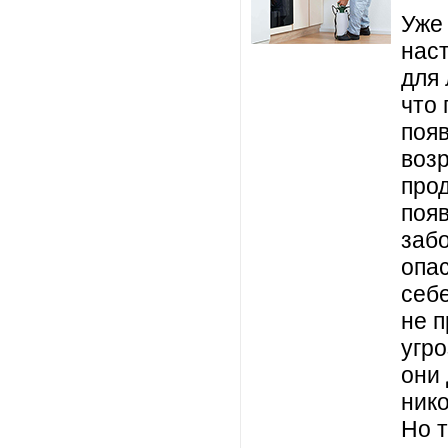
Уже
нас
для 
что 
появ
воз
прод
поя
заб
опа
себ
не 
угро
они
нико
Но 