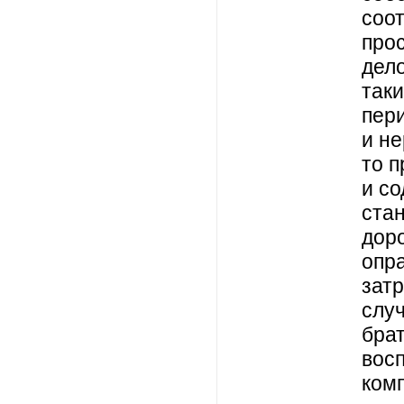
соо
про
дело
так
пер
и не
то 
и с
ста
дор
опр
зат
слу
брат
вос
ком