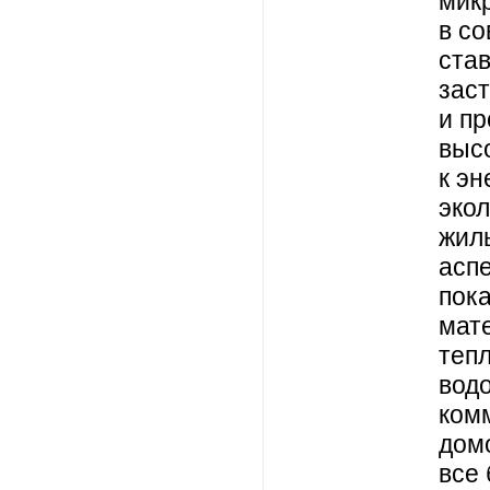
мик
в с
став
зас
и п
выс
к э
эко
жил
аспе
пока
мат
тепл
вод
ком
дом
все