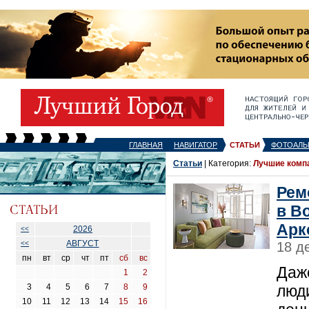
ГЛАВНАЯ
НАВИГАТОР
СТАТЬИ
ФОТОАЛЬ
Статьи
| Категория:
Лучшие комп
Рем
в В
Арк
2026
<<
АВГУСТ
<<
18 д
пн
вт
ср
чт
пт
сб
вс
Даж
1
2
3
4
5
6
7
8
9
люд
10
11
12
13
14
15
16