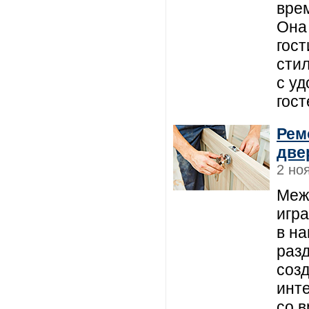
вре
Она 
гос
стил
с у
гост
Рем
две
2 но
Меж
игр
в на
разд
созд
инт
со 