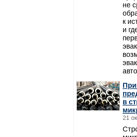
не с
обр
к ис
и гд
пер
эва
воз
эвак
авт
При
пре
в с
мик
21 о
Стр