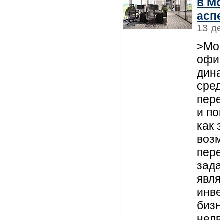
в М
асп
13 д
>Мо
офи
дин
сред
пер
и п
как
возм
пер
зада
явл
инв
биз
нед