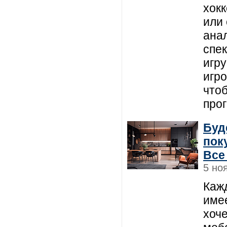
хок
или 
ана
спек
игру
игро
что
про
Буд
пок
Все
5 но
Каж
имее
хоч