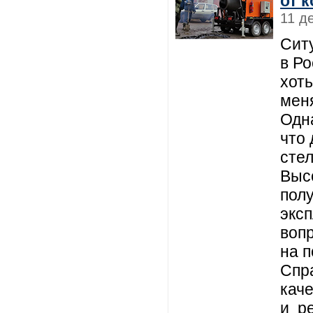
от 
11 д
Сит
в Ро
хоть
мен
Одна
что
стел
Высо
пол
экс
воп
на п
Спр
кач
и р