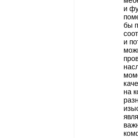
меб
и ф
пом
бы 
соот
и п
мож
про
нас
мом
каче
на к
раз
изы
явл
важ
ком