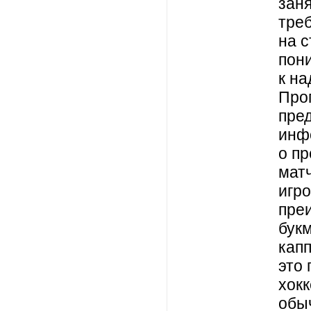
заня
треб
на с
пон
к н
Про
пре
инф
о п
матч
игр
пре
бук
кап
это 
хокк
обы