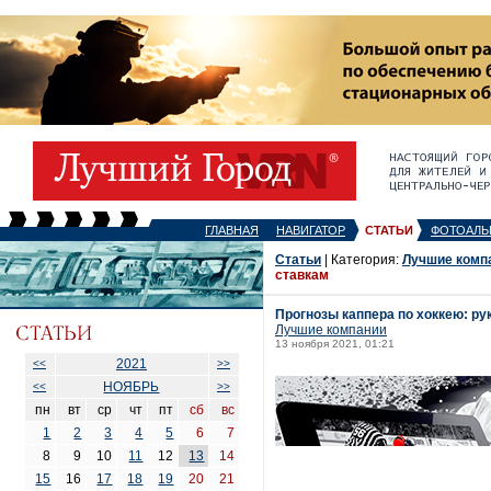
ГЛАВНАЯ
НАВИГАТОР
СТАТЬИ
ФОТОАЛЬ
Статьи
| Категория:
Лучшие комп
ставкам
Прогнозы каппера по хоккею: р
Лучшие компании
13 ноября 2021, 01:21
2021
<<
>>
НОЯБРЬ
<<
>>
пн
вт
ср
чт
пт
сб
вс
1
2
3
4
5
6
7
8
9
10
11
12
13
14
15
16
17
18
19
20
21