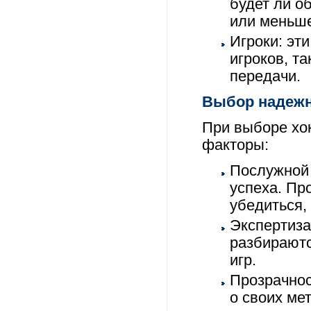
будет ли о
или меньше
Игроки: эт
игроков, т
передачи.
Выбор надежн
При выборе хо
факторы:
Послужной 
успеха. Пр
убедиться,
Экспертиза
разбираютс
игр.
Прозрачнос
о своих ме