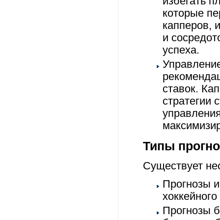
избегать п
которые пе
капперов, 
и сосредот
успеха.
Управление
рекомендац
ставок. Ка
стратегии 
управления
максимизир
Типы прогно
Существует нес
Прогнозы и
хоккейного 
Прогнозы б