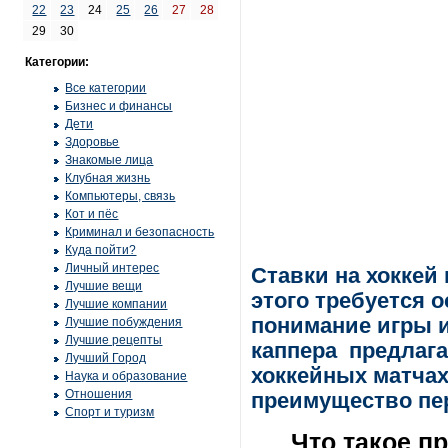
22
23
24
25
26
27
28
29
30
Категории:
Все категории
Бизнес и финансы
Дети
Здоровье
Знакомые лица
Клубная жизнь
Компьютеры, связь
Кот и пёс
Криминал и безопасность
Куда пойти?
Личный интерес
Ставки на хоккей
Лучшие вещи
этого требуется о
Лучшие компании
понимание игры 
Лучшие побуждения
Лучшие рецепты
каппера предлаг
Лучший Город
хоккейных матчах
Наука и образование
Отношения
преимущество пе
Спорт и туризм
Что такое п