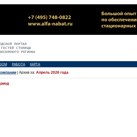
БОМ
РАБОТА
КАРТА
компании
| Архив за:
Апрель 2026 года
ериод