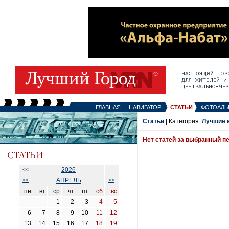
ГЛАВНАЯ
НАВИГАТОР
СТАТЬИ
ФОТОАЛЬ
Статьи
| Категория:
Лучшие 
Нет статей за выбранный п
2026
<<
АПРЕЛЬ
<<
>>
пн
вт
ср
чт
пт
сб
вс
1
2
3
4
5
6
7
8
9
10
11
12
13
14
15
16
17
18
19