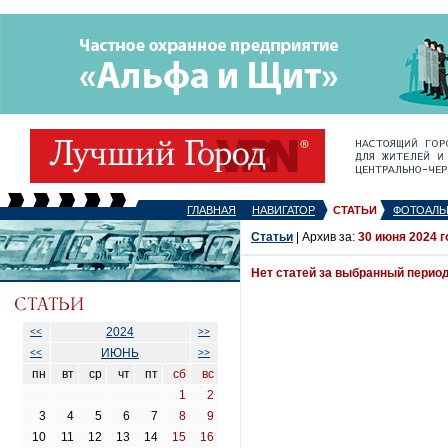
ГЛАВНАЯ
НАВИГАТОР
СТАТЬИ
ФОТОАЛЬ
Статьи
| Архив за:
30 июня 2024 г
Нет статей за выбранный перио
2024
<<
>>
ИЮНЬ
<<
>>
пн
вт
ср
чт
пт
сб
вс
1
2
3
4
5
6
7
8
9
10
11
12
13
14
15
16