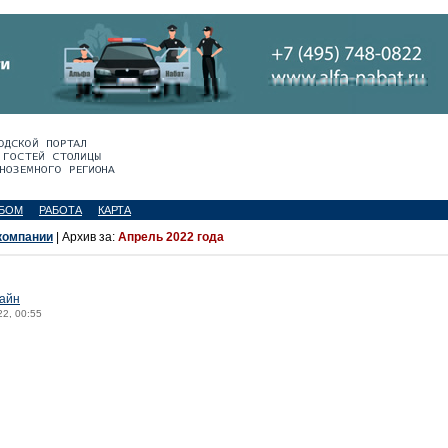
БОМ
РАБОТА
КАРТА
компании
| Архив за:
Апрель 2022 года
лайн
22, 00:55