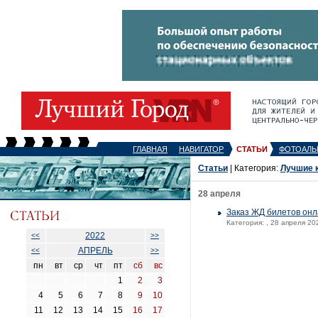
ГЛАВНАЯ
НАВИГАТОР
СТАТЬИ
ФОТОАЛЬ
Статьи
| Категория:
Лучшие 
28 апреля
Заказ ЖД билетов он
Категория:
, 28 апреля 20
2022
<<
>>
АПРЕЛЬ
<<
>>
пн
вт
ср
чт
пт
сб
вс
1
2
3
4
5
6
7
8
9
10
11
12
13
14
15
16
17