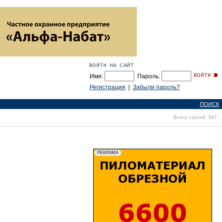
Имя:
Пароль:
Регистрация
|
Забыли пароль?
ПОИСК
Всего статей: 367