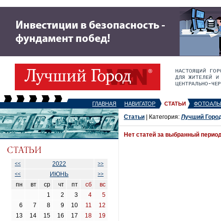
ГЛАВНАЯ
НАВИГАТОР
СТАТЬИ
ФОТОАЛЬ
Статьи
| Категория:
Лучший Горо
Нет статей за выбранный перио
2022
<<
>>
ИЮНЬ
<<
>>
пн
вт
ср
чт
пт
сб
вс
1
2
3
4
5
6
7
8
9
10
11
12
13
14
15
16
17
18
19