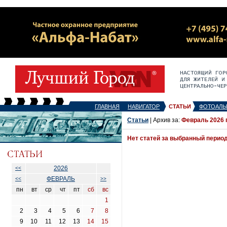
ГЛАВНАЯ
НАВИГАТОР
СТАТЬИ
ФОТОАЛЬ
Статьи
| Архив за:
Февраль 2026 
Нет статей за выбранный перио
2026
<<
ФЕВРАЛЬ
<<
>>
пн
вт
ср
чт
пт
сб
вс
1
2
3
4
5
6
7
8
9
10
11
12
13
14
15