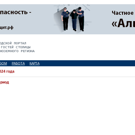
БОМ
РАБОТА
КАРТА
024 года
ериод