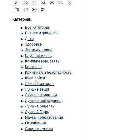
21
22
23
24
25
26
27
28
29
30
31
Категории:
Все категории
Бизнес и финансы
Дети
Здоровье
Знакомые лица
Клубная жизнь
Компьютеры, связь
Кот и пёс
Криминал и безопасность
Куда пойти?
Личный интерес
Лучшие вещи
Лучшие компании
Лучшие побуждения
Лучшие рецепты
Лучший Город
Наука и образование
Отношения
Спорт и туризм