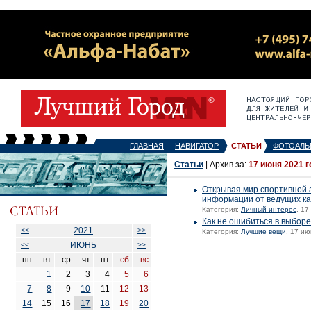
ГЛАВНАЯ
НАВИГАТОР
СТАТЬИ
ФОТОАЛЬ
Статьи
| Архив за:
17 июня 2021 г
Открывая мир спортивной а
информации от ведущих ка
Категория:
Личный интерес
, 17
Как не ошибиться в выборе
2021
<<
>>
Категория:
Лучшие вещи
, 17 ию
ИЮНЬ
<<
>>
пн
вт
ср
чт
пт
сб
вс
1
2
3
4
5
6
7
8
9
10
11
12
13
14
15
16
17
18
19
20