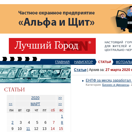
ГЛАВНАЯ
НАВИГАТОР
СТАТЬИ
ФОТОАЛЬ
Статьи
| Архив за:
27 марта 2020 
ЕНПФ за месяц заработал 
Категория:
Бизнес и финансы
,
2020
>>
МАРТ
<<
>>
пн
вт
ср
чт
пт
сб
вс
1
2
3
4
5
6
7
8
9
10
11
12
13
14
15