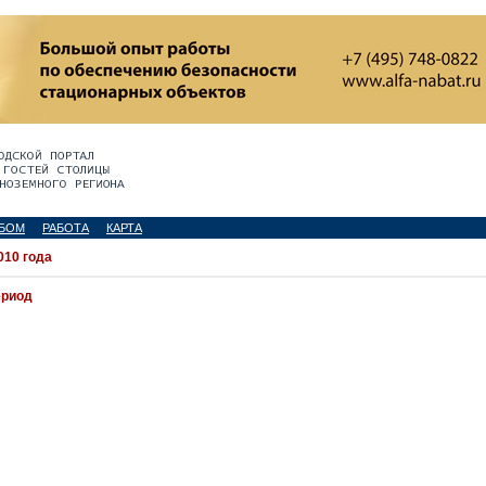
БОМ
РАБОТА
КАРТА
010 года
ериод