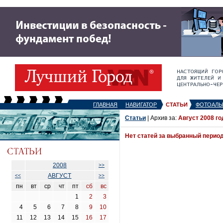
ГЛАВНАЯ
НАВИГАТОР
СТАТЬИ
ФОТОАЛЬ
Статьи
| Архив за:
Август 2008 го
Нет статей за выбранный перио
2008
>>
АВГУСТ
<<
>>
пн
вт
ср
чт
пт
сб
вс
1
2
3
4
5
6
7
8
9
10
11
12
13
14
15
16
17