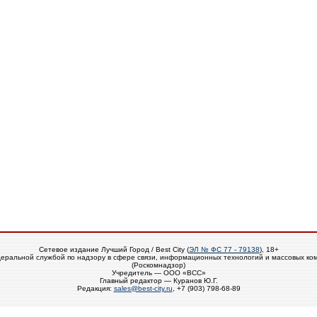
Сетевое издание Лучший Город / Best City (
ЭЛ № ФС 77 - 79138
), 18+
еральной службой по надзору в сфере связи, информационных технологий и массовых ко
(Роскомнадзор)
Учредитель — ООО «ВСС»
Главный редактор — Куранов Ю.Г.
Редакция:
sales@best-city.ru
, +7 (903) 798-68-89