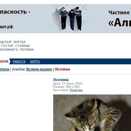
ЬБОМ
РАБОТА
КАРТА
zhana
| Альбом:
Всякое-разное
|
Лезгинка
Лезгинка
Дата: 27 июля, 2005
Размер: 366 x 363
Категории:
Культура