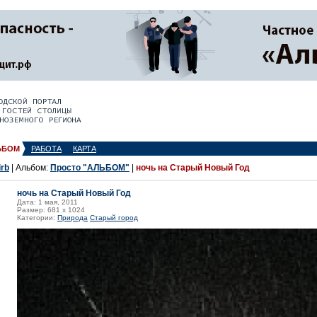
ЬБОМ
РАБОТА
КАРТА
irb
| Альбом:
Просто "АЛЬБОМ"
|
ночь на Старый Новый Год
ночь на Старый Новый Год
Дата: 1 мая, 2011
Размер: 681 x 1024
Категории:
Природа
Старый город