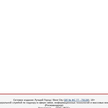
Сетевое издание Лучший Город / Best City (
ЭЛ № ФС 77 - 79138
), 18+
еральной службой по надзору в сфере связи, информационных технологий и массовых ко
(Роскомнадзор)
Учредитель — ООО «ВСС»