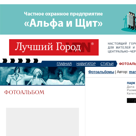
ГЛАВНАЯ
НАВИГАТОР
СТАТЬИ
ФОТОАЛ
Фотоальбомы
| Автор:
mar
парк
Дата:
Разме
Катег