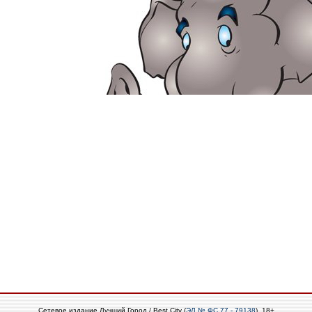
Сетевое издание Лучший Город / Best City (
ЭЛ № ФС 77 - 79138
), 18+