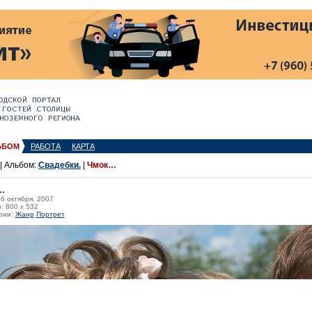
ЬБОМ
РАБОТА
КАРТА
| Альбом:
Свадебки.
|
Чмок…
…
26 октября, 2007
: 800 x 532
рии:
Жанр
Портрет