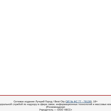
Сетевое издание Лучший Город / Best City (
ЭЛ № ФС 77 - 79138
), 18+
еральной службой по надзору в сфере связи, информационных технологий и массовых ко
(Роскомнадзор)
Учредитель — ООО «ВСС»