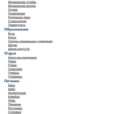
Медицинские службы
Медицинские центры
Оптики
Поликлиники
Родильные дома
Стоматология
Травмпункты
Образование
Вузы
Курсы
Средне-специальные учреждения
Школы
Школы искусств
Отдых
Агентства праздников
Парки
Пляжи
Санатории
Турбазы
Турфирмы
Питание
Бары
Кафе
Кондитерские
Кофейни
Пабы
Пиццерии
Рестораны
Столовые