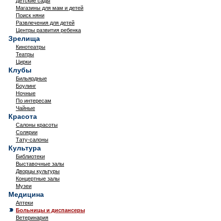
Детские сады
Магазины для мам и детей
Поиск няни
Развлечения для детей
Центры развития ребенка
Зрелища
Кинотеатры
Театры
Цирки
Клубы
Бильярдные
Боулинг
Ночные
По интересам
Чайные
Красота
Салоны красоты
Солярии
Тату-салоны
Культура
Библиотеки
Выставочные залы
Дворцы культуры
Концертные залы
Музеи
Медицина
Аптеки
Больницы и диспансеры
Ветеринария