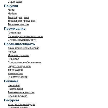
Суши-бары
Покупки
Книги
Мебель
Товары для дома
Товары для праздника
Торговые центры
Проживание
Гостиницы
Гостиницы квартирного типа
Службы недвижимости
Промышленность
Авиационно-космическая
Легкая
Машиностроение
Пищевая
Программное обеспечение
Радиоэлектронная
Типографии
Химическая
Энергетическая
Реклама
Выставки
Полиграфия
Рекламные агентства
Студии дизайна
Ресурсы
Интернет-провайдеры
Интернет-салоны